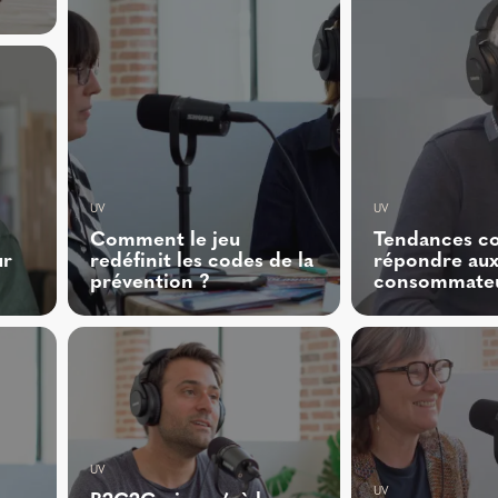
UV
UV
Comment le jeu
Tendances c
ur
redéfinit les codes de la
répondre aux
prévention ?
consommateu
UV
UV