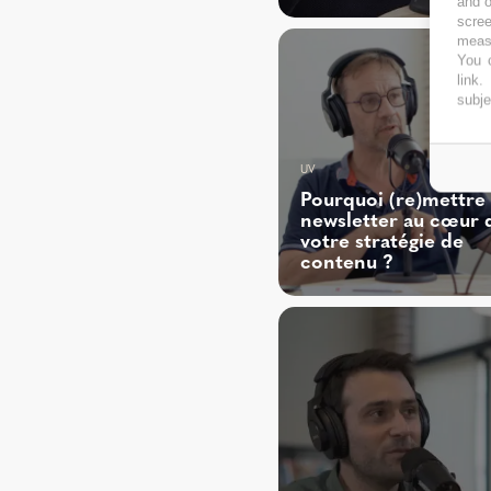
and o
scree
measu
You c
link
.
subje
UV
Pourquoi (re)mettre 
newsletter au cœur 
votre stratégie de
contenu ?