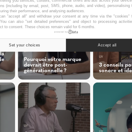
ffering you services, content, commercial offers and ads across your devic
ns (including by email, post, SMS, phone, audio, and video), personalising
ring their performance, and analysing audiences.
an "accept all" and withdraw your consent at any time via the "cookies" 
 You can also "set detailed preferences" and object to processing activiti
ct to consent. These choices remain valid for 6 months.
powered by
Set your choices
Accept all
UV
la
UV
de
Pourquoi votre marque
devrait être post-
3 conseils po
générationnelle ?
sonore et id
UV
UV