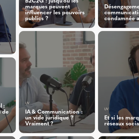
B2C2G : jusqu’où les
marques peuvent
Désengagemen
influencer les pouvoirs
communicatio
publics ?
condamnée au
UV
 :
UV
 de
IA & Communication :
un vide juridique ?
Et si les mar
Vraiment ?
réseaux soci