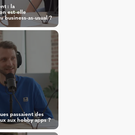
t : la
n est-elle
 business-as-usual ?
ques passaient des
aux aux hobby apps ?