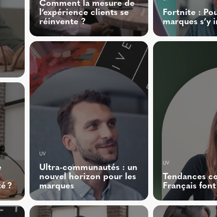
Comment la mesure de
l’expérience clients se
Fortnite : Po
réinvente ?
marques s’y i
UV
UV
e
Ultra-communautés : un
nouvel horizon pour les
Tendances co
é ?
marques
Français font 