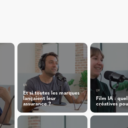
UV
UV
Et si toutes les marques
lançaient leur
Film IA : que
assurance ?
créatives po