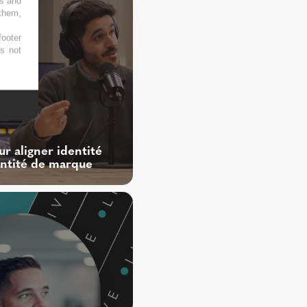
es and
 them,
footer
es not
ur aligner identité
entité de marque