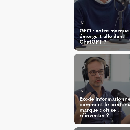
UV
GEO : votre marque
émerge-t-elle dans
ChatGPT ?
UV
Exode informationnel
comment le contenu
marque doit se
réinventer ?