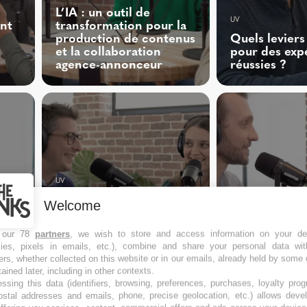
L’IA : un outil de
UV
nt
transformation pour la
production de contenus
Quels leviers
et la collaboration
pour des exp
agence-annonceur
réussies ?
UV
Comment optimiser
Welcome
UV
votre ciblage local avec
la TV segmentée et le
Quelle place 
 our 78
partners
, we wish to store and access information on your de
streaming ?
dans votre st
kies, pixels in emails, etc.), combine and share your personal data wit
ers, whether collected on this website or in our emails, already held by some 
tained later, including in other contexts.
ssing this data (identifiers, browsing, preferences, purchases, loyalty pro
is
ostal addresses and emails, phone, precise geolocation, etc.) allows deve
n ?