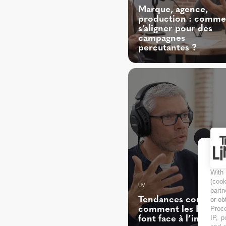
Marque, agence,
production : comme
s’aligner pour des
campagnes
percutantes ?
With
(coo
UV
partn
Tendances conso :
or ob
Proce
comment les França
IP, p
font face à l’inflatio