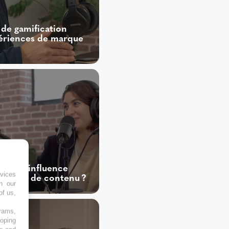
 de gamification
ériences de marque
pour l’influence
vices
ratégie de contenu ?
h our
of us,
grams,
loping