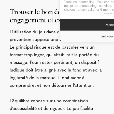
"cookies" footer link
. You can al
object to processing activitie
choices remain valid for 6 months
Trouver le bon équilibre entre
powered 
engagement et exigence
Accep
L’utilisation du jeu dans des dispositifs de
Set your
prévention suppose une vigilance particulière.
Le principal risque est de basculer vers un
format trop léger, qui affaiblirait la portée du
message. Pour rester pertinent, un dispositif
ludique doit être aligné avec le fond et avec la
légitimité de la marque. Il doit aider à
comprendre, et non détourner l’attention.
L’équilibre repose sur une combinaison
d’accessibilité et de rigueur. Le jeu facilite