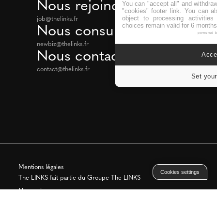
Nous rejoindre
You can "accept all" and withdraw
"cookies" footer link
. You can al
object to processing activitie
job@thelinks.fr
choices remain valid for 6 months
Nous consulter
powered 
newbiz@thelinks.fr
Nous contacter
Accep
contact@thelinks.fr
Set your
Mentions légales
Cookies settings
The LINKS fait partie du
Groupe The LINKS
Nous suivre sur