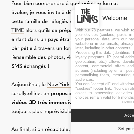
Pour bien comprendre à quel point ce format
évolue, je vous invite à découvrir l’histoire de
Welcome
cette famille de réfugiés syriens suivie par le
With our 78
partners
, we wish t
TIME
alors qu’ils se préparent à accueillir un
your devices (cookies, pixels in
your personal data with our par
enfant dans un pays étranger. On suit leur
website or in our emails, alread
later, including in other contexts.
péripétie à travers un format pilier qui intègre
Processing this data (identifiers,
loyalty programs, IP, postal add
l’ensemble des photos, vidéos et même les
geolocation, etc.) allows devel
content, commercial offers an
SMS échangés !
screens (including by email, pos
personalising them, measuring t
audiences.
You can "accept all" and withdraw
Aujourd’hui, le
New York Time
reste le n°1 du
"cookies" footer link
. You can al
object to processing activitie
scrollytelling, en proposant de plus en plus de
choices remain valid for 6 months
vidéos 3D très immersives
. Une approche
powered 
toujours plus imprévisible !
Accep
Set your
Au final, si on récapitule, la force de ces