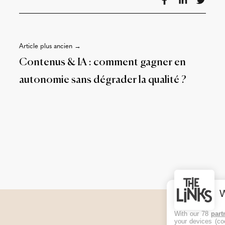
Article plus ancien →
Contenus & IA : comment gagner en
autonomie sans dégrader la qualité ?
With our 78
part
your devices (co