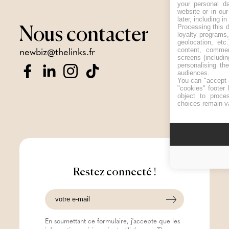
your personal da
website or in ou
later, including i
Processing this d
Nous
contacter
loyalty programs
geolocation, etc
content, comme
newbiz@thelinks.fr
screens (includi
personalising th
audiences.
You can "accept a
"cookies" footer 
object to proce
choices remain va
Restez connecté !
En soumettant ce formulaire, j'accepte que les