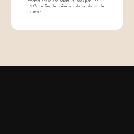
informations saisies soient utilisées par The
LINKS aux fins de traitement de ma demande.
En savoir +