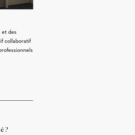
 et des
if collaboratif
 professionnels
é ?