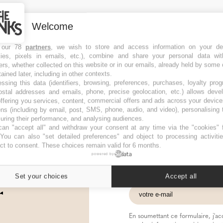
Welcome
 our 78
partners
, we wish to store and access information on your de
kies, pixels in emails, etc.), combine and share your personal data wit
ers, whether collected on this website or in our emails, already held by some 
tained later, including in other contexts.
ssing this data (identifiers, browsing, preferences, purchases, loyalty pro
ostal addresses and emails, phone, precise geolocation, etc.) allows deve
ffering you services, content, commercial offers and ads across your devic
ns (including by email, post, SMS, phone, audio, and video), personalising
ring their performance, and analysing audiences.
an "accept all" and withdraw your consent at any time via the "cookies" 
 You can also "set detailed preferences" and object to processing activiti
ct to consent. These choices remain valid for 6 months.
powered by
Restez connecté
Set your choices
Accept all
r
En soumettant ce formulaire, j'a