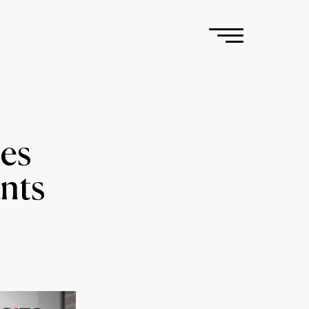
des
ants