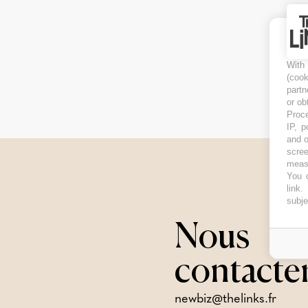
With
(coo
partn
or ob
Proce
IP, p
and o
scree
measu
You c
link
.
subje
Nous
contacte
newbiz@thelinks.fr