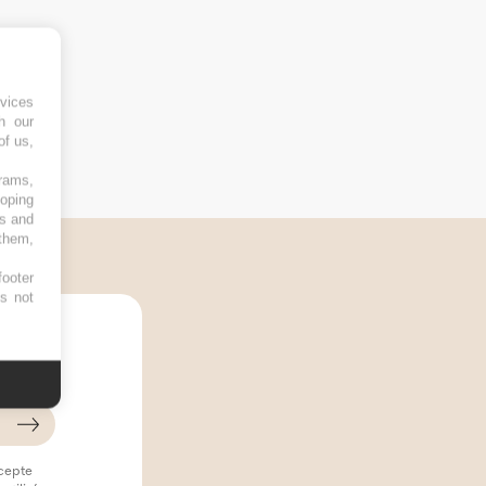
vices
h our
of us,
grams,
loping
es and
 them,
footer
es not
 !
ccepte