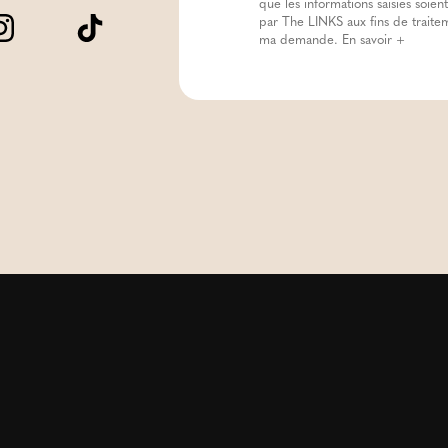
que les informations saisies soient
par The LINKS aux fins de traite
ma demande.
En savoir +