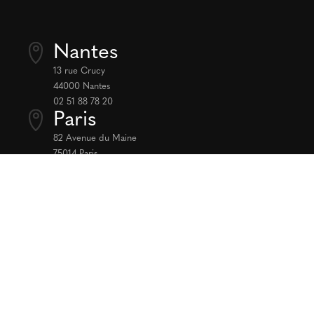
Nantes
13 rue Crucy
44000 Nantes
02 51 88 78 20
Paris
82 Avenue du Maine
75014 Paris
01 88 83 81 17
Nous rejoindre
job@thelinks.fr
Nous consulter
newbiz@thelinks.fr
Nous contacter
contact@thelinks.fr