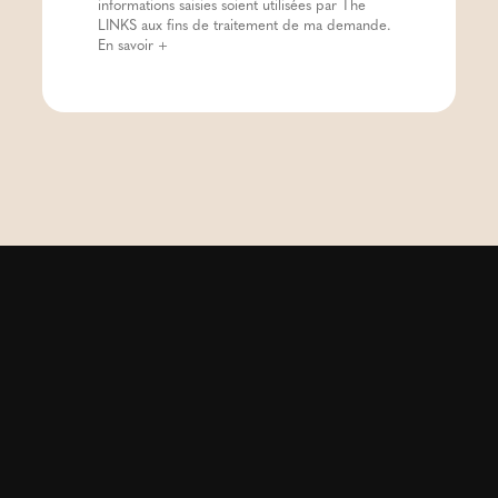
informations saisies soient utilisées par The
LINKS aux fins de traitement de ma demande.
En savoir +