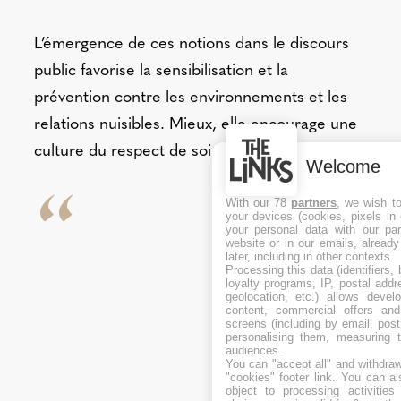
L’émergence de ces notions dans le discours
public favorise la sensibilisation et la
prévention contre les environnements et les
relations nuisibles. Mieux, elle encourage une
culture du respect de soi et des autres.
Welcome
With our 78
partners
, we wish t
your devices (cookies, pixels in
your personal data with our par
website or in our emails, alread
later, including in other contexts.
Processing this data (identifiers,
loyalty programs, IP, postal add
geolocation, etc.) allows devel
content, commercial offers an
screens (including by email, pos
personalising them, measuring t
audiences.
You can "accept all" and withdraw
"cookies" footer link
. You can al
object to processing activitie