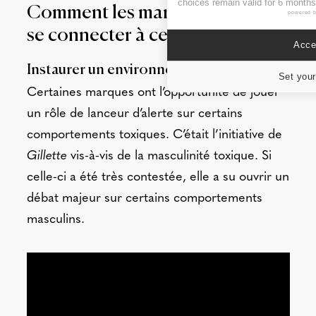
choices remain valid for 6 months
Comment les marques peuvent
powered 
se connecter à ce signal ?
Accep
Instaurer un environnement sain
Set your
Certaines marques ont l’opportunité de jouer
un rôle de lanceur d’alerte sur certains
comportements toxiques. C’était l’initiative de
Gillette
vis-à-vis de la masculinité toxique. Si
celle-ci a été très contestée, elle a su ouvrir un
débat majeur sur certains comportements
masculins.