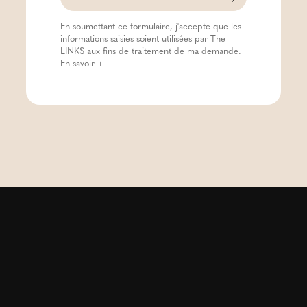
En soumettant ce formulaire, j'accepte que les
informations saisies soient utilisées par The
LINKS aux fins de traitement de ma demande.
En savoir +